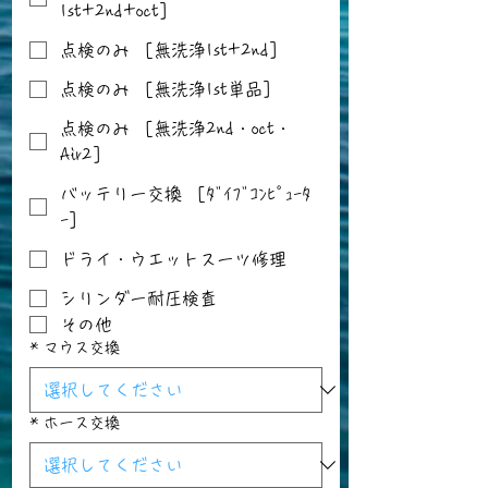
1st+2nd+oct］
点検のみ ［無洗浄1st+2nd］
点検のみ ［無洗浄1st単品］
点検のみ ［無洗浄2nd・oct・
Air2］
バッテリー交換 ［ﾀﾞｲﾌﾞｺﾝﾋﾟｭｰﾀ
ｰ］
ドライ・ウエットスーツ修理
シリンダー耐圧検査
その他
*
マウス交換
*
ホース交換