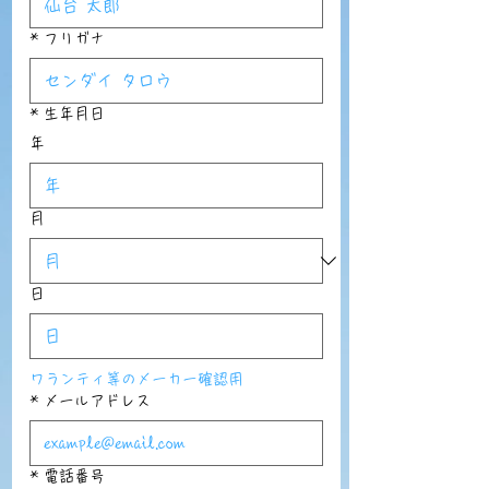
*
フリガナ
*
生年月日
年
月
日
ワランティ等のメーカー確認用
*
メールアドレス
*
電話番号