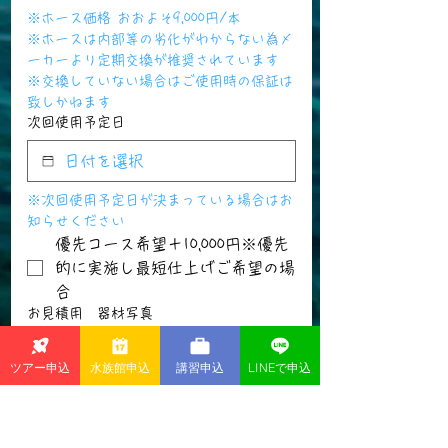
※ホース価格 おおよそ9,000円/本
※ホースは内部等の劣化がわからない為メ
ーカーより定期交換が推奨されています
※交換していない場合はご使用時の保証は
致しかねます
次回使用予定日
※次回使用予定日が決まっている場合はお
知らせください
優先コース希望＋10,000円※優先
的に実施し最短仕上げご希望の場
合
お見積用 器材写真
写真をアップロード
ツアー申込
水族館申込
講習申込
LINEで申込
※お見積りのみをご希望の場合は器材の写
真をお送りいただけますと、より正確なお
見積もりが可能です。