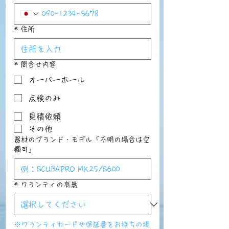
*
住所
*
問合せ内容
オーバーホール
点検のみ
見積依頼
その他
器材のブランド・モデル「不明の場合は空
欄可」
*
ワランティの有無
※ワランティカードや保証書をお持ちの場