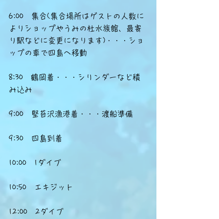
6:00　集合(集合場所はゲストの人数に
よりショップやうみの杜水族館、最寄
り駅などに変更になります)・・・ショ
ップの車で四島へ移動
8:30　鶴岡着・・・シリンダーなど積
み込み
9:00　堅苔沢漁港着・・・渡船準備
9:30　四島到着
10:00　1ダイブ
10:50　エキジット
12:00　2ダイブ