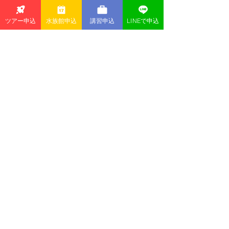
で、多少の現金もご用意ください
ツアー申込
水族館申込
講習申込
LINEで申込
⭐︎2ジェッティダイブ料金：¥33,000(税
込)
含まれないもの：器材レンタル代、SP
等の講習・申請代、昼食代
※潮流の関係で強い流れが出る場合が
ございます。
万が一に備えてシグナルフロートとダ
イビングベル(その他水中で音を出して
呼べるもの)の携帯を必須にしておりま
す。お持ちでない方はレンタルをご用
意しておりますので事前にお知らせく
ださい。