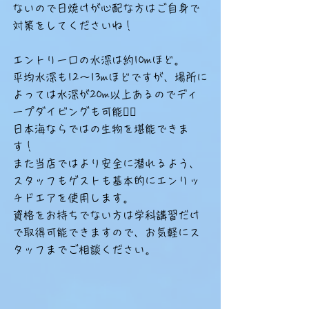
ないので日焼けが心配な方はご自身で
対策をしてくださいね！
エントリー口の水深は約10mほど。
平均水深も12〜13mほどですが、場所に
よっては水深が20m以上あるのでディ
ープダイビングも可能🙆‍♂️
日本海ならではの生物を堪能できま
す！
また当店ではより安全に潜れるよう、
スタッフもゲストも基本的にエンリッ
チドエアを使用します。
資格をお持ちでない方は学科講習だけ
で取得可能できますので、お気軽にス
タッフまでご相談ください。