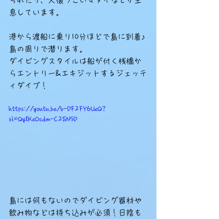
られたり、人懐っこいマダイなどが生
息しています。
港から渡船に乗り10分ほどで島に到着♪
島の周りで潜ります。
ダイビングスタイルは船が付く桟橋か
らエントリー&エキジットするジェッテ
ィダイブ！
https://youtu.be/b-DF2FY6UeQ?
si=QylKeOcdm-C2SN5D
島には何もないのでダイビング器材や
飲み物などは持ち込みが必須！日陰も