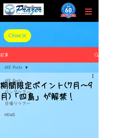
​仙台・宮城 プラゼールダイブサービス
Close
記事
All Posts
All Posts
期間限定ポイント(7月〜9
ロングツアー
月)「四島」が解禁！
日帰りツアー
5つ星のうちNaNと評価されています。
NEWS