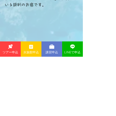
いる評判のお宿です。
ツアー申込
水族館申込
講習申込
LINEで申込
何と言っても温泉で有名な伊東！
そんな温泉が源泉100％かけ流しの天然
温泉！
滞在中は何度も入れますので、風情が
ある露天風呂をたっぷりとお楽しみく
ださい。