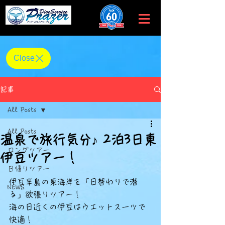
​仙台・宮城 プラゼールダイブサービス
Close
記事
All Posts
All Posts
温泉で旅行気分♪ 2泊3日東
ロングツアー
伊豆ツアー！
日帰りツアー
5つ星のうちNaNと評価されています。
伊豆半島の東海岸を「日替わりで潜
NEWS
る」欲張りツアー！
海の日近くの伊豆はウエットスーツで
快適！