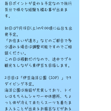
毎日ポイントが変わる予定なので旅行
気分で様々な経験を積む事が出来ま
す。
初日は7月18日(土)の9:00頃に仙台を出
発予定。
「お住まいが遠方」などのご都合で多
少遅れる場合は調整可能ですのでご相
談ください。
この日は移動だけなので、途中でプチ
観光をしながら東伊豆を目指します。
2日目は「伊豆海洋公園（IOP）」で3
ダイビング予定。
海洋公園は施設が充実しており、トイ
レはもちろんシャワーや休憩所、ちょ
っと体が冷えて来たらスーツを着たま
ま入ることが出来るお風呂などがある