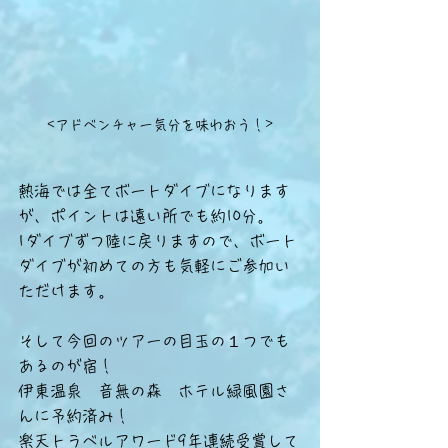
<アドベンチャー気分を味わおう！>
熱海では全てボートダイブになります
が、ポイントは遠い所でも約10分。
1ダイブずつ陸に戻りますので、ボート
ダイブが初めての方も気軽にご参加い
ただけます。
そして今回のツアーの目玉の１つでも
あるのが宿！
伊東温泉　音無の森　ホテル緑風園さ
んに予約済み！
楽天トラベルアワード9年連続受賞して